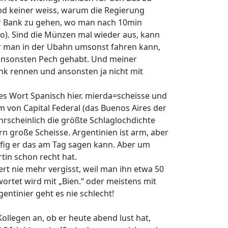
und keiner weiss, warum die Regierung
r Bank zu gehen, wo man nach 10min
o). Sind die Münzen mal wieder aus, kann
oder man in der Ubahn umsonst fahren kann,
 ansonsten Pech gehabt. Und meiner
nk rennen und ansonsten ja nicht mit
tes Wort Spanisch hier. mierda=scheisse und
um von Capital Federal (das Buenos Aires der
hrscheinlich die größte Schlaglochdichte
ern große Scheisse. Argentinien ist arm, aber
äufig er das am Tag sagen kann. Aber um
tin schon recht hat.
ert nie mehr vergisst, weil man ihn etwa 50
wortet wird mit „Bien.“ oder meistens mit
ntinier geht es nie schlecht!
ollegen an, ob er heute abend lust hat,