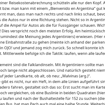
ner Reisekostenabrechnung schütteln alle nur den Kopf. 
st bzw. man kann mit einem „Bienvenido en Argentina“ gut 
lernt man, dass man nach rechts und nach links schaut, be
die Autos nur in eine Richtung stehen. Nicht so in Argentin
die Ampel für Autos als die für Fussgänger schauen. Wicht
 Dies verspricht noch den meisten Erfolg. Am heimtückischs
so zumindest die Meinung jedes Argentiniers) erwiesen. (Hier
 eine Einbahnstraße zu gehen (meinte ich anhand der parken
ein OJO! und jemand zog mich zurück. So schnell konnte ich
t. Mittlerweile befolge ich die Taktik: laufen, wenn alle laufe
meint sind die Falklandinseln. Mit Argentiniern sollte man
ch lange nicht abgeschlossen. Und natürlich gesteht niema
 jeder Landkarte, ob alt, ob neu: „Malvinas (arg.)“.
gibt es nicht, nur ein Heft, in dem alle Linien aufgeführt s
adero fahren, gestaltet sich das so: Erst sucht man im Karte
och vergleichen, ob eine Buslinie in beiden Quadraten (hier
zu laufen und nach der Bushaltestelle für 152 zu suchen (die
n Bus, hat man Pech auch mal eine halbe Stunde. Weiterhin