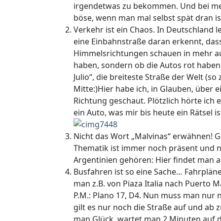
irgendetwas zu bekommen. Und bei mei
böse, wenn man mal selbst spät dran i
Verkehr ist ein Chaos. In Deutschland 
eine Einbahnstraße daran erkennt, dass 
Himmelsrichtungen schauen in mehr auf 
haben, sondern ob die Autos rot haben!
Julio“, die breiteste Straße der Welt (
Mitte:)Hier habe ich, in Glauben, über
Richtung geschaut. Plötzlich hörte ich 
ein Auto, was mir bis heute ein Rätsel is
Nicht das Wort „Malvinas“ erwähnen! Ge
Thematik ist immer noch präsent und no
Argentinien gehören: Hier findet man auf
Busfahren ist so eine Sache… Fahrpläne 
man z.B. von Piaza Italia nach Puerto M
P.M.: Plano 17, D4. Nun muss man nur n
gilt es nur noch die Straße auf und ab 
man Glück, wartet man 2 Minuten auf de