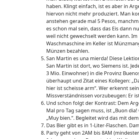
haben. Klingt einfach, ist es aber in 
hiervon nicht mehr produziert. Man k
anstehen gerade mal 5 Pesos, manchmal
es schon mal sein, dass das Eis dann nu
weil nicht gewechselt werden kann. Im
Waschmaschine im Keller ist Münzmange
Münzen bezahlen.
San Martin es una mierda! Diese Lektio
San Martin ist dort, wo Siemens ist. Je
3 Mio. Einwohner) in die Provinz Bueno
überhaupt und Zitat eines Kollegen: „Das
hier ist scheisse arm“. Wer erkennt sei
Missverständnissen vorzubeugen: Er ist 
Und schon folgt der Kontrast: Dem Argen
Mal pro Tag sagen muss, ist „Buon dia! 
„Muy bien.“. Begleitet wird das mit de
Das Bier gibt es in 1-Liter-Flaschen. Da
Party geht von 2AM bis 8AM (mindestens