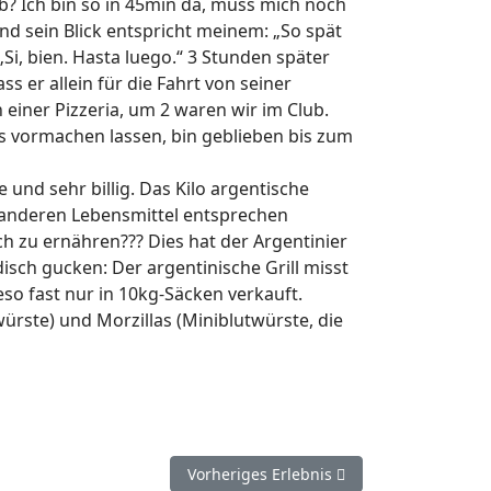
b? Ich bin so in 45min da, muss mich noch
nd sein Blick entspricht meinem: „So spät
Si, bien. Hasta luego.“ 3 Stunden später
s er allein für die Fahrt von seiner
einer Pizzeria, um 2 waren wir im Club.
 vormachen lassen, bin geblieben bis zum
 und sehr billig. Das Kilo argentische
e anderen Lebensmittel entsprechen
ch zu ernähren??? Dies hat der Argentinier
disch gucken: Der argentinische Grill misst
so fast nur in 10kg-Säcken verkauft.
würste) und Morzillas (Miniblutwürste, die
Nächster Beitrag: Más de Brazil…
Vorheriges Erlebnis