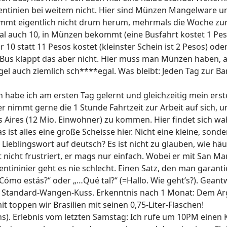
Argentinien bei weitem nicht. Hier sind Münzen Mangelware 
ommt eigentlich nicht drum herum, mehrmals die Woche zu
 auch 10, in Münzen bekommt (eine Busfahrt kostet 1 Pes
r 10 statt 11 Pesos kostet (kleinster Schein ist 2 Pesos) 
 Bus klappt das aber nicht. Hier muss man Münzen haben,
l auch ziemlich sch****egal. Was bleibt: Jeden Tag zur Ba
n habe ich am ersten Tag gelernt und gleichzeitig mein ers
der nimmt gerne die 1 Stunde Fahrtzeit zur Arbeit auf sich, 
s Aires (12 Mio. Einwohner) zu kommen. Hier findet sich wa
 ist alles eine große Scheisse hier. Nicht eine kleine, sond
n Lieblingswort auf deutsch? Es ist nicht zu glauben, wie h
nicht frustriert, er mags nur einfach. Wobei er mit San Mar
tininier geht es nie schlecht. Einen Satz, den man garanti
Cómo estás?“ oder „…Qué tal?“ (=Hallo. Wie geht’s?). Geant
m Standard-Wangen-Kuss. Erkenntnis nach 1 Monat: Dem Arge
mit toppen wir Brasilien mit seinen 0,75-Liter-Flaschen!
). Erlebnis vom letzten Samstag: Ich rufe um 10PM einen K