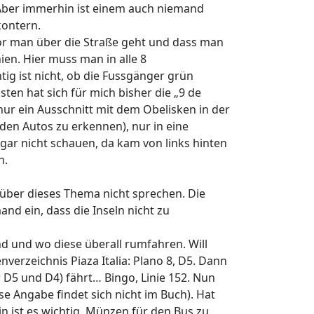
Aber immerhin ist einem auch niemand
kontern.
vor man über die Straße geht und dass man
ien. Hier muss man in alle 8
ig ist nicht, ob die Fussgänger grün
ten hat sich für mich bisher die „9 de
 nur ein Ausschnitt mit dem Obelisken in der
den Autos zu erkennen), nur in eine
 gar nicht schauen, da kam von links hinten
n.
 über dieses Thema nicht sprechen. Die
nd ein, dass die Inseln nicht zu
ind und wo diese überall rumfahren. Will
nverzeichnis Piaza Italia: Plano 8, D5. Dann
 D5 und D4) fährt… Bingo, Linie 152. Nun
se Angabe findet sich nicht im Buch). Hat
 ist es wichtig, Münzen für den Bus zu