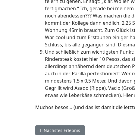
feiern zu gehen. Er sagt: „klar. Wolle
fertigmachen.“ Ich, gerade bei meinem 
noch abendessen??? Was machen die denn
kommt der Kollege dann endlich. 2.25 St
Wohnung 45min braucht. Zum Glück ist e
War cool und zum Erstaunen einiger h
Schluss, bis alle gegangen sind. Diesmal
Und schließlich zum wichtigsten Punkt: 
Rindersteak kostet hier 10 Pesos, das 
allerdings annähernd dem deutschen Prei
auch in der Parilla perfektioniert: Wer 
mindestens 1,5 x 0,5 Meter. Und davon 
Gegrillt wird Asado (Rippe), Vacio (Gro
etwas wie Leberkäse schmecken). Hier se
Muchos besos… (und das ist damit die letzte 
Vorheriger Beitrag: 7000 Kilometer auf den Str
Nächstes Erlebnis