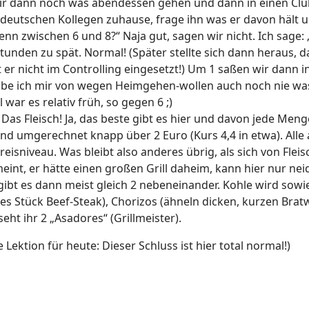
n wir dann noch was abendessen gehen und dann in einen Clu
deutschen Kollegen zuhause, frage ihn was er davon hält u
 zwischen 6 und 8?“ Naja gut, sagen wir nicht. Ich sage: „
unden zu spät. Normal! (Später stellte sich dann heraus, das
r nicht im Controlling eingesetzt!) Um 1 saßen wir dann in 
abe ich mir von wegen Heimgehen-wollen auch noch nie was
 war es relativ früh, so gegen 6 ;)
Das Fleisch! Ja, das beste gibt es hier und davon jede Menge
sind umgerechnet knapp über 2 Euro (Kurs 4,4 in etwa). All
sniveau. Was bleibt also anderes übrig, als sich von Fleis
meint, er hätte einen großen Grill daheim, kann hier nur nei
gibt es dann meist gleich 2 nebeneinander. Kohle wird sowie
ßes Stück Beef-Steak), Chorizos (ähneln dicken, kurzen Brat
ht ihr 2 „Asadores“ (Grillmeister).
Lektion für heute: Dieser Schluss ist hier total normal!)
aßen Argentiniens – Teil 1