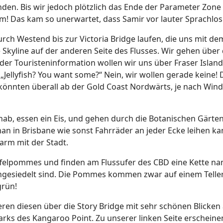
nden. Bis wir jedoch plötzlich das Ende der Parameter Zone 
m! Das kam so unerwartet, dass Samir vor lauter Sprachlosi
ch Westend bis zur Victoria Bridge laufen, die uns mit de
Skyline auf der anderen Seite des Flusses. Wir gehen über 
der Touristeninformation wollen wir uns über Fraser Island 
 „Jellyfish? You want some?“ Nein, wir wollen gerade keine
könnten überall ab der Gold Coast Nordwärts, je nach Wind
nab, essen ein Eis, und gehen durch die Botanischen Gärten 
man in Brisbane wie sonst Fahrräder an jeder Ecke leihen kan
arm mit der Stadt.
felpommes und finden am Flussufer des CBD eine Kette nam
gesiedelt sind. Die Pommes kommen zwar auf einem Teller
grün!
ren diesen über die Story Bridge mit sehr schönen Blicken
ks des Kangaroo Point. Zu unserer linken Seite erscheinen