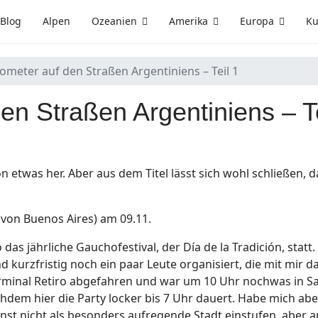
Blog
Alpen
Ozeanien
Amerika
Europa
Ku
lometer auf den Straßen Argentiniens – Teil 1
en Straßen Argentiniens – Te
n etwas her. Aber aus dem Titel lässt sich wohl schließen, da
 von Buenos Aires) am 09.11.
as jährliche Gauchofestival, der Día de la Tradición, statt
urzfristig noch ein paar Leute organisiert, die mit mir d
rminal Retiro abgefahren und war um 10 Uhr nochwas in San
hdem hier die Party locker bis 7 Uhr dauert. Habe mich ab
nst nicht als besonders aufregende Stadt einstufen, aber a