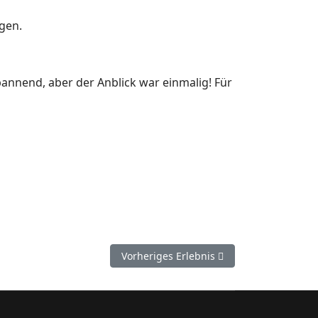
gen.
annend, aber der Anblick war einmalig! Für
Nächster Beitrag: 29 Tage Sonnenschein
Vorheriges Erlebnis