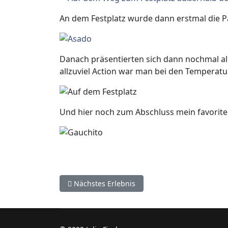
An dem Festplatz wurde dann erstmal die Pa
Danach präsentierten sich dann nochmal al
allzuviel Action war man bei den Temperatur
Und hier noch zum Abschluss mein favorite
Vorheriger Beitrag: 7000 Kilometer auf den Str
Nächstes Erlebnis