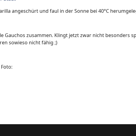
rilla angeschürt und faul in der Sonne bei 40°C herumgele
le Gauchos zusammen. Klingt jetzt zwar nicht besonders sp
en sowieso nicht fähig ;)
 Foto:
aßen Argentiniens – Teil 2