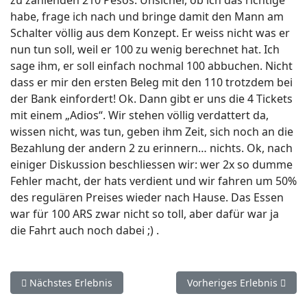
zu zahlenden 210 Pesos. Unsicher, ob ich das richtige
habe, frage ich nach und bringe damit den Mann am
Schalter völlig aus dem Konzept. Er weiss nicht was er
nun tun soll, weil er 100 zu wenig berechnet hat. Ich
sage ihm, er soll einfach nochmal 100 abbuchen. Nicht
dass er mir den ersten Beleg mit den 110 trotzdem bei
der Bank einfordert! Ok. Dann gibt er uns die 4 Tickets
mit einem „Adios“. Wir stehen völlig verdattert da,
wissen nicht, was tun, geben ihm Zeit, sich noch an die
Bezahlung der andern 2 zu erinnern… nichts. Ok, nach
einiger Diskussion beschliessen wir: wer 2x so dumme
Fehler macht, der hats verdient und wir fahren um 50%
des regulären Preises wieder nach Hause. Das Essen
war für 100 ARS zwar nicht so toll, aber dafür war ja
die Fahrt auch noch dabei ;) .
Vorheriger Beitrag: 7000km auf Argentiniens Straße Teil 3
Nächster Beitrag: 7000 Ki
Nächstes Erlebnis
Vorheriges Erlebnis