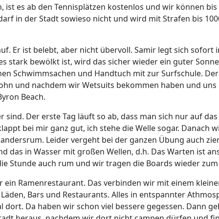
, ist es ab den Tennisplätzen kostenlos und wir können bi
rf in der Stadt sowieso nicht und wird mit Strafen bis 10
 Er ist belebt, aber nicht übervoll. Samir legt sich sofort
s stark bewölkt ist, wird das sicher wieder ein guter Son
hmen Schwimmsachen und Handtuch mit zur Surfschule. Der 
nd John und nachdem wir Wetsuits bekommen haben und uns
 Byron Beach.
 sind. Der erste Tag läuft so ab, dass man sich nur auf da
lappt bei mir ganz gut, ich stehe die Welle sogar. Danach w
 andersrum. Leider vergeht bei der ganzen Übung auch ziem
 Und das in Wasser mit großen Wellen, d.h. Das Warten ist a
 die Stunde auch rum und wir tragen die Boards wieder zum
 ein Ramenrestaurant. Das verbinden wir mit einem kleine
eine Läden, Bars und Restaurants. Alles in entspannter Athmo
l dort. Da haben wir schon viel bessere gegessen. Dann 
tadt heraus, nachdem wir dort nicht campen dürfen und fi