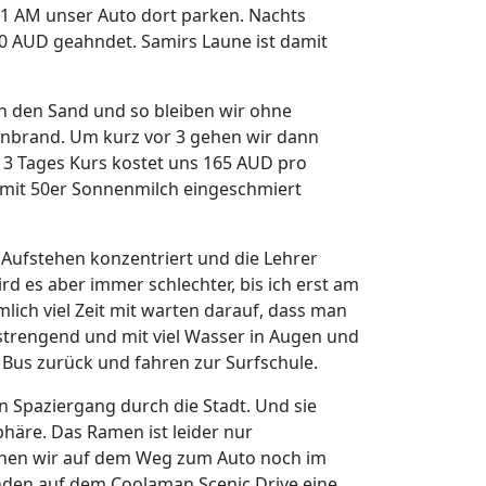
s 1 AM unser Auto dort parken. Nachts
00 AUD geahndet. Samirs Laune ist damit
 in den Sand und so bleiben wir ohne
nenbrand. Um kurz vor 3 gehen wir dann
3 Tages Kurs kostet uns 165 AUD pro
 mit 50er Sonnenmilch eingeschmiert
s Aufstehen konzentriert und die Lehrer
ird es aber immer schlechter, bis ich erst am
lich viel Zeit mit warten darauf, dass man
nstrengend und mit viel Wasser in Augen und
 Bus zurück und fahren zur Surfschule.
n Spaziergang durch die Stadt. Und sie
sphäre. Das Ramen ist leider nur
gehen wir auf dem Weg zum Auto noch im
nden auf dem Coolaman Scenic Drive eine